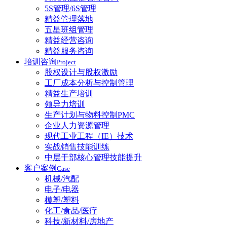
5S管理/6S管理
精益管理落地
五星班组管理
精益经营咨询
精益服务咨询
培训咨询
Project
股权设计与股权激励
工厂成本分析与控制管理
精益生产培训
领导力培训
生产计划与物料控制PMC
企业人力资源管理
现代工业工程（IE）技术
实战销售技能训练
中层干部核心管理技能提升
客户案例
Case
机械/汽配
电子/电器
模塑/塑料
化工/食品/医疗
科技/新材料/房地产