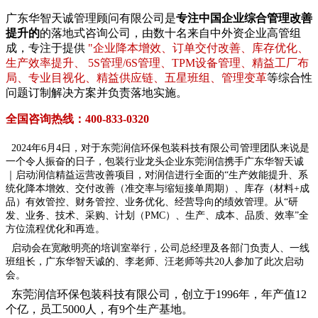
广东华智天诚管理顾问有限公司是
专注中国企业综合管理改善
提升的
的落地式咨询公司，由数十名来自中外资企业高管组
成，专注于提供
"企业降本增效、订单交付改善、库存优化、
生产效率提升、 5S管理/6S管理、TPM设备管理、精益工厂布
局、专业目视化、精益供应链、五星班组、管理变革
等综合性
问题订制解决方案并负责落地实施。
全国咨询热线：400-833-0320
2024年6月4日，对于东莞润信环保包装科技有限公司管理团队来说是
一个令人振奋的日子，包装行业龙头企业东莞润信携手广东华智天诚
｜启动润信精益运营改善项目，对润信进行全面的“生产效能提升、系
统化降本增效、交付改善（准交率与缩短接单周期）、库存（材料+成
品）有效管控、财务管控、业务优化、经营导向的绩效管理。从“研
发、业务、技术、采购、计划（PMC）、生产、成本、品质、效率”全
方位流程优化和再造。
启动会在宽敞明亮的培训室举行，公司总经理及各部门负责人、一线
班组长，广东华智天诚的、李老师、汪老师等共20人参加了此次启动
会。
东莞润信环保包装科技有限公司，创立于1996年，年产值12
个亿，员工5000人，有9个生产基地。