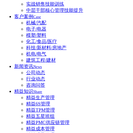
实战销售技能训练
中层干部核心管理技能提升
客户案例
Case
机械/汽配
电子/电器
模塑/塑料
化工/食品/医疗
科技/新材料/房地产
机电/电气
建筑工程/建材
新闻资讯
News
公司动态
行业动态
咨询问答
精益知识
Share
精益生产管理
精益6S管理
精益TPM管理
精益五星班组
精益PMC供应链管理
精益成本管理