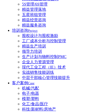
5S管理/6S管理
精益管理落地
五星班组管理
精益经营咨询
精益服务咨询
培训咨询
Project
股权设计与股权激励
工厂成本分析与控制管理
精益生产培训
领导力培训
生产计划与物料控制PMC
企业人力资源管理
现代工业工程（IE）技术
实战销售技能训练
中层干部核心管理技能提升
客户案例
Case
机械/汽配
电子/电器
模塑/塑料
化工/食品/医疗
科技/新材料/房地产