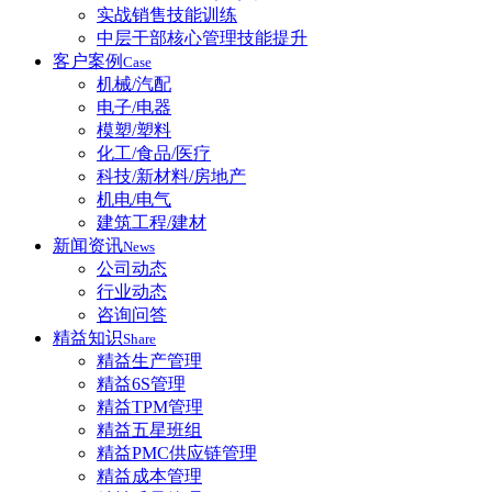
实战销售技能训练
中层干部核心管理技能提升
客户案例
Case
机械/汽配
电子/电器
模塑/塑料
化工/食品/医疗
科技/新材料/房地产
机电/电气
建筑工程/建材
新闻资讯
News
公司动态
行业动态
咨询问答
精益知识
Share
精益生产管理
精益6S管理
精益TPM管理
精益五星班组
精益PMC供应链管理
精益成本管理