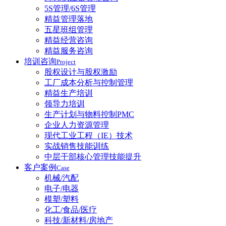
5S管理/6S管理
精益管理落地
五星班组管理
精益经营咨询
精益服务咨询
培训咨询
Project
股权设计与股权激励
工厂成本分析与控制管理
精益生产培训
领导力培训
生产计划与物料控制PMC
企业人力资源管理
现代工业工程（IE）技术
实战销售技能训练
中层干部核心管理技能提升
客户案例
Case
机械/汽配
电子/电器
模塑/塑料
化工/食品/医疗
科技/新材料/房地产