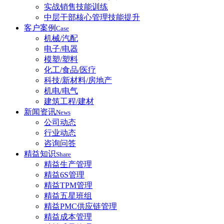
实战销售技能训练
中层干部核心管理技能提升
客户案例
Case
机械/汽配
电子/电器
模塑/塑料
化工/食品/医疗
科技/新材料/房地产
机电/电气
建筑工程/建材
新闻资讯
News
公司动态
行业动态
咨询问答
精益知识
Share
精益生产管理
精益6S管理
精益TPM管理
精益五星班组
精益PMC供应链管理
精益成本管理