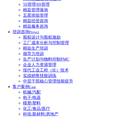
5S管理/6S管理
精益管理落地
五星班组管理
精益经营咨询
精益服务咨询
培训咨询
Project
股权设计与股权激励
工厂成本分析与控制管理
精益生产培训
领导力培训
生产计划与物料控制PMC
企业人力资源管理
现代工业工程（IE）技术
实战销售技能训练
中层干部核心管理技能提升
客户案例
Case
机械/汽配
电子/电器
模塑/塑料
化工/食品/医疗
科技/新材料/房地产