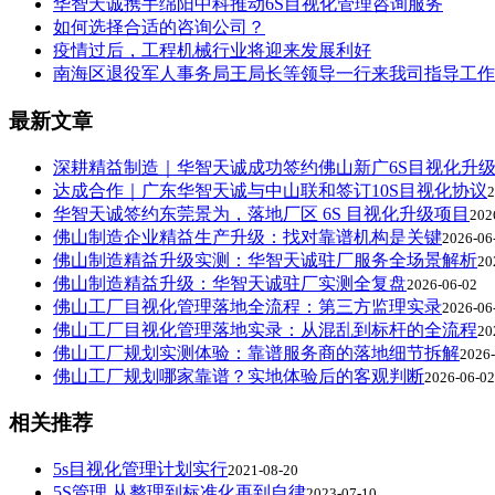
华智天诚携手绵阳中科推动6S目视化管理咨询服务
如何选择合适的咨询公司？
疫情过后，工程机械行业将迎来发展利好
南海区退役军人事务局王局长等领导一行来我司指导工作
最新文章
深耕精益制造｜华智天诚成功签约佛山新广6S目视化升
达成合作｜广东华智天诚与中山联和签订10S目视化协议
2
华智天诚签约东莞景为，落地厂区 6S 目视化升级项目
202
佛山制造企业精益生产升级：找对靠谱机构是关键
2026-06
佛山制造精益升级实测：华智天诚驻厂服务全场景解析
20
佛山制造精益升级：华智天诚驻厂实测全复盘
2026-06-02
佛山工厂目视化管理落地全流程：第三方监理实录
2026-06
佛山工厂目视化管理落地实录：从混乱到标杆的全流程
20
佛山工厂规划实测体验：靠谱服务商的落地细节拆解
2026-
佛山工厂规划哪家靠谱？实地体验后的客观判断
2026-06-02
相关推荐
5s目视化管理计划实行
2021-08-20
5S管理 从整理到标准化再到自律
2023-07-10