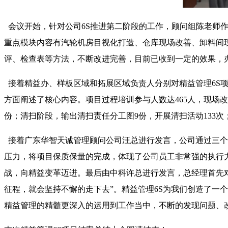
会议开始，针对公司6S推进第二阶段的工作，顾问组陈老师作
重点模块内容有汽轮机房目视化打造、仓库现场改善、卸料间
评、检查表等方法，不断改进完善，目前已收到一定的效果，
接着精益办、样板区域和拓展区域负责人分别对精益管理6S项目
方面阐述了核心内容。项目过程培训参与人数达465人，现场改善
份；清扫阶段，输出清扫责任分工图9份，开展清扫活动133次
接着广东华智天诚管理顾问公司汪总进行发言，公司通过三个
压力，将项目保质保量的完成，体现了公司员工非常强的执行力
战，向精益变革迈进。最后由中科许总进行发言，总经理首先对
征程，就会坚持不懈的走下去”。精益管理6S为我们创造了一
精益管理的精髓更深入的运用到工作当中，不断的发现问题、