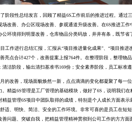
了阶段性总结发言，回顾了精益6S工作前后的推进过程。通过三
现场改善、办公区现场改善、参观通道升级改善。在6S推进工作
办公环境得到明显改善，仓库物品分类码放，井井有条，既节省
工作进行总结汇报，汇报从“项目推进量化成果”、“项目推进改
亮点合计427个，改善提案上报764件。在整理阶段，整理物品1
；清洁阶段，输出清扫基准书169份；安全素养阶段，员工标准遵
月的改善，现场面貌焕然一新，点点滴滴的变化都凝聚了每一位
。精益6S管理是工厂管理的基础模块，做好了6S，说明我们
精益管理6S项目中团队取得的成绩，特别是个人成长方面表示
个舒适、明快、简洁、安全的工作环境。非常可喜的是员工在短
改善问题、突破自我，把精益管理精神贯彻到公司工作的方方面