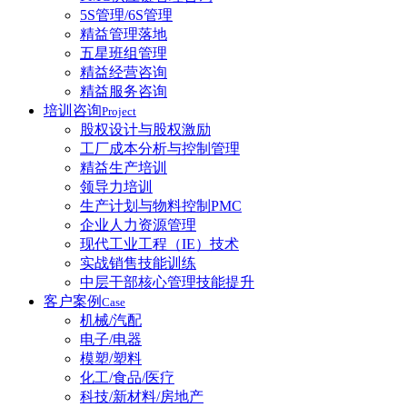
5S管理/6S管理
精益管理落地
五星班组管理
精益经营咨询
精益服务咨询
培训咨询
Project
股权设计与股权激励
工厂成本分析与控制管理
精益生产培训
领导力培训
生产计划与物料控制PMC
企业人力资源管理
现代工业工程（IE）技术
实战销售技能训练
中层干部核心管理技能提升
客户案例
Case
机械/汽配
电子/电器
模塑/塑料
化工/食品/医疗
科技/新材料/房地产