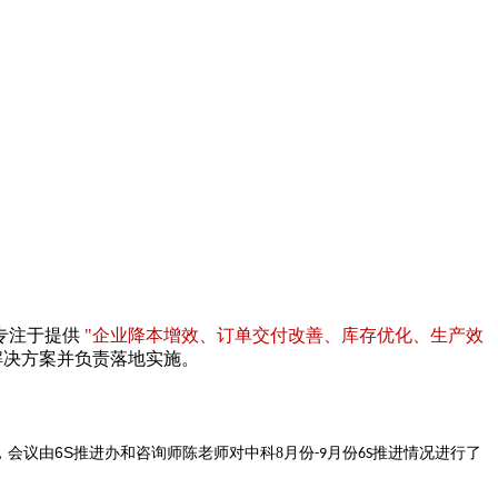
专注于提供
"企业降本增效、订单交付改善、库存优化、生产效
解决方案并负责落地实施。
6S
，会议由
推进办和咨询师陈老师对
中科
8
月份
月份
推进情况进行了
-9
6S