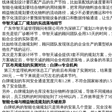
线体规划设计要匹配产品的生产节拍，比如装配线的速度要和
智能仓储规划要结合物料的周转频率，把常用的物料放在靠近
精益物流规划要优化物料的流动路径，减少不必要的搬运和中转
数字化顶层设计要预留智能设备的接口和数据传输通道，让生
华智天诚工厂规划的实战落地细节
广东华智天诚管理顾问有限公司作为深耕工厂规划21年的专业
首先是驻厂诊断环节，华智天诚的顾问团队会用3-5天的时间
贴合企业的实际需求。
比如给张总做规划时，顾问团队发现张总的企业生产的重型机
他生产线的运行。
其次是方案设计环节，华智天诚会提供3套不同的规划方案，
方案确定后，华智天诚的顾问会全程跟进落地，从设备的吊装定
厂区布局规划的实测对比：白牌vs专业机构
第三方监理机构对张总工厂的前后布局做了实测对比，结果显示
280元，一年下来就是10万左右的成本节约。
白牌规划的车间安全通道宽度只有1.2米，不符合国家标准的
免了安全隐患。
另外，白牌规划的仓库没有划分物料存放区域，导致不同规格的
标识，员工找料的时间缩短到了3分钟以内，工作效率提升了5
智能仓储与精益物流规划的关键差异
白牌机构的智能仓储规划只是简单的安装几个货架，完全没有