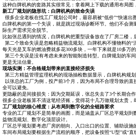
这种白牌机构的套路其实很常见：拿着网上下载的通用布局图
新工厂规划的隐形坑：白牌机构的致命失误
很多企业老板在找工厂规划公司时，最容易被“低价”“快速出
白牌机构的第一个失误，就是跳过现场诊断环节。他们不会测
际生产需求完全脱节。
比如张总遇到的情况，白牌机构把重型设备放在了厂房二楼，后
第二个致命失误是忽略精益物流规划。白牌机构不懂物料的“
每天光是叉车的燃油费就多花300多块，一年下来就是10多万
第三个失误是没有考虑未来的智能制造转型。白牌规划的车间
更是无法估量。
现场实测：不合格规划带来的直接经济损失
第三方精益管理监理机构的现场抽检数据显示，白牌机构规划的
以张总的工厂为例，投产前3个月，因为布局不合理导致的直接
全可以避免。
更隐蔽的是间接损失：因为交期延误，张总失去了3个长期合作
很多企业老板算不清这笔经济账，觉得花十几万做规划太贵，
工厂规划的核心维度：从布局到数字化的全链路要求
专业的工厂规划不是简单的画图，而是涵盖从厂区总平规划到
益物流规划、数字化顶层设计。
厂区总平规划要考虑厂房的朝向、入口出口的位置、辅助设施
车间布局规划要根据生产流程的顺序，把设备按照“U型”或“