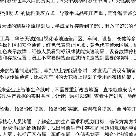
物料放在仓库入口的货架上，B类中频物料放在中间，C类低频物
用“推动式”的物料供应方式，导致半成品积压严重，而华智天诚
智天诚的精益物流规划后，半成品库存降到了8%，释放了27%
工具，华智天诚的目视化落地涵盖厂区、车间、设备、仓储等多
备操作区和安全通道，红色代表禁止区域，黄色代表警示区域，
色表示故障，维修人员看到标识牌就能快速响应，设备故障停机
和存放位置，员工不需要翻找台账就能快速找到需要的物料，工
来的智能制造转型，等到想上智能设备时，才发现厂房没有预留
数据传输通道，比如在车间的天花板上规划了专用的布线桥架，
来企业上智能生产线时，不需要重新改造地面，直接就能安装AG
，实现生产数据的实时共享，让管理层可以随时查看生产进度、物
诊断、预备诊断提案、预备诊断实施、咨询教育提案、合同签订
等核心人员沟通，了解企业的生产需求和规划目标，确保方案方
，形成详细的诊断报告，找出当前生产中存在的问题和规划的重
划方案，包括厂区布局、车间布局、仓储规划等，和企业沟通修