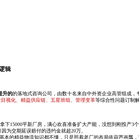
逻辑
提升的
的落地式咨询公司，由数十名来自中外资企业高管组成，
专业目视化、精益供应链、五星班组、管理变革
等综合性问题订制
拿下15000平新厂房，满心欢喜准备扩大产能，没想到刚投产3
月因为交期延误赔付的违约金就超20万。
连基本的精益物流知识都不懂，只是照着老厂的布局依葫芦画瓢