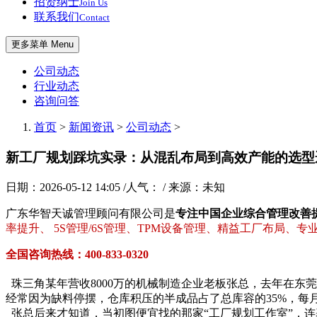
招贤纳士
Join Us
联系我们
Contact
更多菜单 Menu
公司动态
行业动态
咨询问答
首页
>
新闻资讯
>
公司动态
>
新工厂规划踩坑实录：从混乱布局到高效产能的选型
日期：2026-05-12 14:05 /人气：
/ 来源：未知
广东华智天诚管理顾问有限公司是
专注中国企业综合管理改善
率提升、 5S管理/6S管理、TPM设备管理、精益工厂布局、
全国咨询热线：400-833-0320
珠三角某年营收8000万的机械制造企业老板张总，去年在东莞
经常因为缺料停摆，仓库积压的半成品占了总库容的35%，每
张总后来才知道，当初图便宜找的那家“工厂规划工作室”，