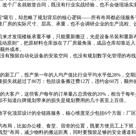
，改个厂名就敢签合同，既没有行业实战经验，也不会做现场实
图”吸引，却忽略了规划背后的核心逻辑——所有布局都必须服
量厂房的实际尺寸、层高、承重，也不会调研企业的生产流程、
来才发现楼板承重不够，只能重新搬迁，光是设备吊装和重新布
流动原则”，把原材料仓库放在了厂房最角落，成品仓库却靠近
的额外成本。
没有预留自动化设备的安装空间，也没有规划数字化管理的布线
新工厂，投产第一年的人均产值比行业平均水平低28%，交期延
损失就超过了80万：包括设备搬迁费12万，违约金60万，额
的大客户，这些客户每年的订单量占总营收的20%，相当于每年少
却不知道白牌规划带来的损失是规划费用的几十甚至上百倍。
数字化顶层设计的全链路服务，核心维度至少包括6个方面：厂
的布局，比如办公楼、食堂、宿舍的位置，既要方便员工上下班
直线型”布局，减少物料的搬运距离，同时要预留足够的安全通道