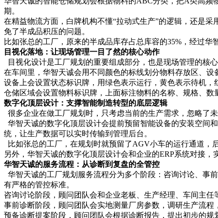
华智天诚的智能仓储规划会根据物料的ABC分类，把A类高频
期。
在精益物流方面，白牌机构不懂“拉动式生产”的逻辑，还是采
免了半成品积压的问题。
比如张总的工厂，原来的半成品库存占总库容的35%，经过华
目视化落地：让现场管理一目了然的核心动作
目视化设计是工厂规划的重要组成部分，也是现场管理的核心
在车间里，华智天诚会用不同颜色的标线划分物料存放区、设
设备上会设置状态标识牌，用绿色表示运行，黄色表示待机，红
仓储区域会设置物料标识牌，上面标注物料的名称、规格、数量
数字化顶层设计：支撑智能制造转型的底层逻辑
很多企业在做工厂规划时，只考虑当前的生产需求，忽略了未
华智天诚的数字化顶层设计会提前预留智能设备的安装空间和
统，让生产数据可以实时传输到管理后台。
比如张总的工厂，在规划时就预留了AGV小车的运行通道，后
另外，华智天诚的数字化顶层设计会和企业的ERP系统对接
华智天诚的服务流程：从诊断到复盘的全管控
华智天诚的工厂规划服务流程分为多个阶段：咨询讨论、事前
有严格的管控标准。
咨询讨论阶段，顾问团队会和企业老板、生产经理、车间主任
事前诊断阶段，顾问团队会实地测量厂房参数，调研生产流程
预备诊断提案阶段，顾问团队会根据诊断报告，提出初步的规