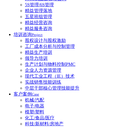
5S管理/6S管理
精益管理落地
五星班组管理
精益经营咨询
精益服务咨询
培训咨询
Project
股权设计与股权激励
工厂成本分析与控制管理
精益生产培训
领导力培训
生产计划与物料控制PMC
企业人力资源管理
现代工业工程（IE）技术
实战销售技能训练
中层干部核心管理技能提升
客户案例
Case
机械/汽配
电子/电器
模塑/塑料
化工/食品/医疗
科技/新材料/房地产