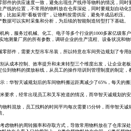
零部件的供应速度一致，避免出现生产线停等物料的情况，同时
生产线的位置，不常用的物料放在仓库深处，同时要规划自动化货
，比如采用“看板管理”，让物料按需供应，避免半成品积压。
产数据可以实时采集和分析，为后续的智能制造转型打下基础。
机构，服务过机械、化工、电子等多个行业的1000多家亿级客
，实地测量厂房的所有参数，调研企业的生产流程、设备状况和
械零部件，需要大型吊车吊装，所以特意在车间旁边规划了专用
分别从成本控制、效率提升和未来转型三个维度出发，让企业老
位到物料的摆放标线，从员工的操作培训到管理制度的制定，都
：华智天诚规划后的车间物料搬运距离减少了65%，每天的搬运
1.5米要求，经常出现员工和叉车抢道的情况，而华智天诚规划的
物料混放，员工找料的时间平均每次需要15分钟，而华智天诚
倍。
考虑物料的周转频率和存取方式，导致常用物料放在了仓库深处