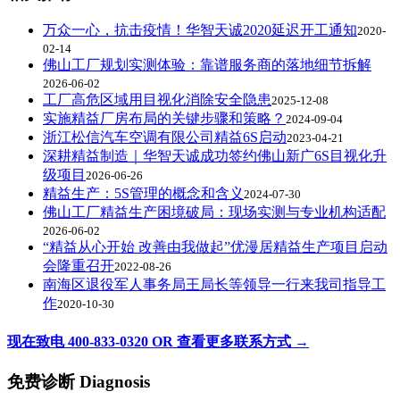
万众一心，抗击疫情！华智天诚2020延迟开工通知
2020-
02-14
佛山工厂规划实测体验：靠谱服务商的落地细节拆解
2026-06-02
工厂高危区域用目视化消除安全隐患
2025-12-08
实施精益厂房布局的关键步骤和策略？
2024-09-04
浙江松信汽车空调有限公司精益6S启动
2023-04-21
深耕精益制造｜华智天诚成功签约佛山新广6S目视化升
级项目
2026-06-26
精益生产：5S管理的概念和含义
2024-07-30
佛山工厂精益生产困境破局：现场实测与专业机构适配
2026-06-02
“精益从心开始 改善由我做起”优漫居精益生产项目启动
会隆重召开
2022-08-26
南海区退役军人事务局王局长等领导一行来我司指导工
作
2020-10-30
现在致电 400-833-0320 OR 查看更多联系方式 →
免费诊断 Diagnosis