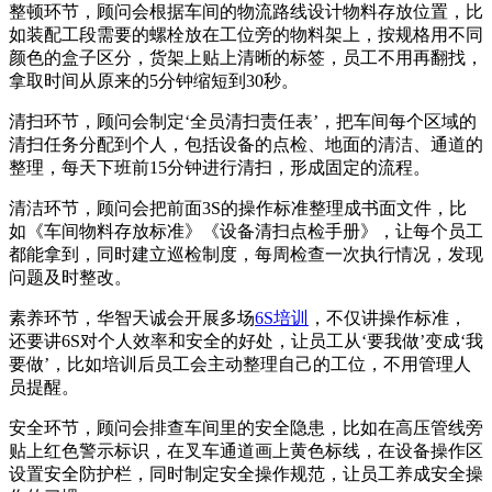
整顿环节，顾问会根据车间的物流路线设计物料存放位置，比
如装配工段需要的螺栓放在工位旁的物料架上，按规格用不同
颜色的盒子区分，货架上贴上清晰的标签，员工不用再翻找，
拿取时间从原来的5分钟缩短到30秒。
清扫环节，顾问会制定‘全员清扫责任表’，把车间每个区域的
清扫任务分配到个人，包括设备的点检、地面的清洁、通道的
整理，每天下班前15分钟进行清扫，形成固定的流程。
清洁环节，顾问会把前面3S的操作标准整理成书面文件，比
如《车间物料存放标准》《设备清扫点检手册》，让每个员工
都能拿到，同时建立巡检制度，每周检查一次执行情况，发现
问题及时整改。
素养环节，华智天诚会开展多场
6S培训
，不仅讲操作标准，
还要讲6S对个人效率和安全的好处，让员工从‘要我做’变成‘我
要做’，比如培训后员工会主动整理自己的工位，不用管理人
员提醒。
安全环节，顾问会排查车间里的安全隐患，比如在高压管线旁
贴上红色警示标识，在叉车通道画上黄色标线，在设备操作区
设置安全防护栏，同时制定安全操作规范，让员工养成安全操