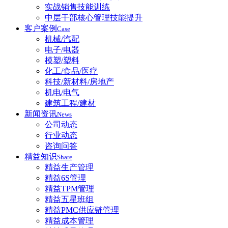
实战销售技能训练
中层干部核心管理技能提升
客户案例
Case
机械/汽配
电子/电器
模塑/塑料
化工/食品/医疗
科技/新材料/房地产
机电/电气
建筑工程/建材
新闻资讯
News
公司动态
行业动态
咨询问答
精益知识
Share
精益生产管理
精益6S管理
精益TPM管理
精益五星班组
精益PMC供应链管理
精益成本管理