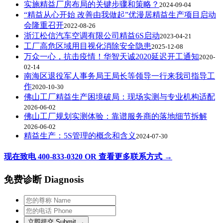
实施精益厂房布局的关键步骤和策略？
2024-09-04
“精益从心开始 改善由我做起”优漫居精益生产项目启动
会隆重召开
2022-08-26
浙江松信汽车空调有限公司精益6S启动
2023-04-21
工厂高危区域用目视化消除安全隐患
2025-12-08
万众一心，抗击疫情！华智天诚2020延迟开工通知
2020-
02-14
南海区退役军人事务局王局长等领导一行来我司指导工
作
2020-10-30
佛山工厂精益生产困境破局：现场实测与专业机构适配
2026-06-02
佛山工厂规划实测体验：靠谱服务商的落地细节拆解
2026-06-02
精益生产：5S管理的概念和含义
2024-07-30
现在致电 400-833-0320 OR 查看更多联系方式 →
免费诊断 Diagnosis