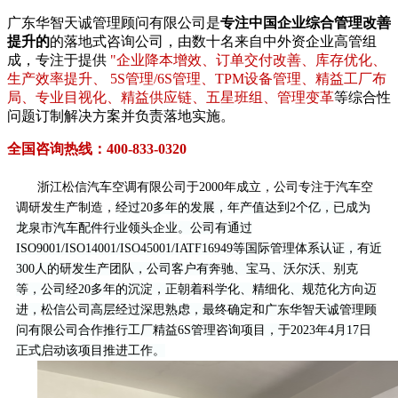
广东华智天诚管理顾问有限公司是
专注中国企业综合管理改善
提升的
的落地式咨询公司，由数十名来自中外资企业高管组
成，专注于提供
"企业降本增效、订单交付改善、库存优化、
生产效率提升、 5S管理/6S管理、TPM设备管理、精益工厂布
局、专业目视化、精益供应链、五星班组、管理变革
等综合性
问题订制解决方案并负责落地实施。
全国咨询热线：400-833-0320
浙江松信汽车空调有限公司于
2000年成立，公司专注于汽车空
调研发生产制造，
经过20多年的发展，年产值达到2个亿，已成为
龙泉市汽车配件行业领头企业。公司有通过
ISO9001/ISO14001/ISO45001/IATF16949等国际管理体系认证，有近
300人的研发生产团队，公司客户有奔驰、宝马、沃尔沃、别克
等，公司经20多年的沉淀，正朝着科学化、精细化、规范化方向迈
进，松信公司高层经过深思熟虑，最终确定和广东华智天诚管理顾
问有限公司合作推行工厂精益
6S
管理咨询项目，于
202
3年4月17日
正式启动该项目推进工作。