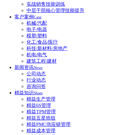
实战销售技能训练
中层干部核心管理技能提升
客户案例
Case
机械/汽配
电子/电器
模塑/塑料
化工/食品/医疗
科技/新材料/房地产
机电/电气
建筑工程/建材
新闻资讯
News
公司动态
行业动态
咨询问答
精益知识
Share
精益生产管理
精益6S管理
精益TPM管理
精益五星班组
精益PMC供应链管理
精益成本管理