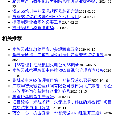
精益生产与数字化转型的结合推进企业效率提升
2024-02-
22
浅谈6S培训中的常见误区及纠正方法
2024-02-22
浅析6S咨询在各地企业中的成功应用
2024-02-21
提高制造业效率的必要工具
2024-02-21
提升品牌形象赢得市场
2024-02-20
相关推荐
华智天诚汪总陪同客户参观毅泰五金
2020-01-15
华智天诚携手广东邦固公司推动管理变革咨询服务
2020-
08-17
【6S管理】汇能集团火电公司6S调研
2020-10-15
华智天诚携手绵阳中科推动6S目视化管理咨询服务
2020-
11-02
防城港中科6S管理项目第二期辅导总结召开
2020-10-16
广东华智天诚管理顾问有限公司被评为《广东省中小企
业管理咨询创新标杆企业》称号
2020-01-15
科勇炉具精益生产调研
2020-02-14
项目续签：精益求精，永无止境，科优韵精益管理项目
成功结案与项目续签
2021-08-11
万众一心，抗击疫情！华智天诚2020延迟开工通知
2020-