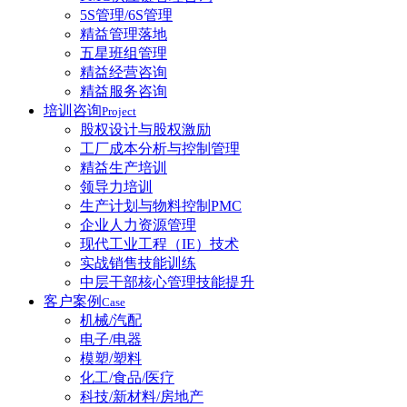
5S管理/6S管理
精益管理落地
五星班组管理
精益经营咨询
精益服务咨询
培训咨询
Project
股权设计与股权激励
工厂成本分析与控制管理
精益生产培训
领导力培训
生产计划与物料控制PMC
企业人力资源管理
现代工业工程（IE）技术
实战销售技能训练
中层干部核心管理技能提升
客户案例
Case
机械/汽配
电子/电器
模塑/塑料
化工/食品/医疗
科技/新材料/房地产