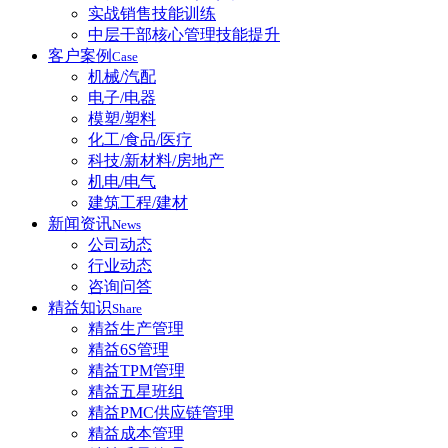
实战销售技能训练
中层干部核心管理技能提升
客户案例
Case
机械/汽配
电子/电器
模塑/塑料
化工/食品/医疗
科技/新材料/房地产
机电/电气
建筑工程/建材
新闻资讯
News
公司动态
行业动态
咨询问答
精益知识
Share
精益生产管理
精益6S管理
精益TPM管理
精益五星班组
精益PMC供应链管理
精益成本管理