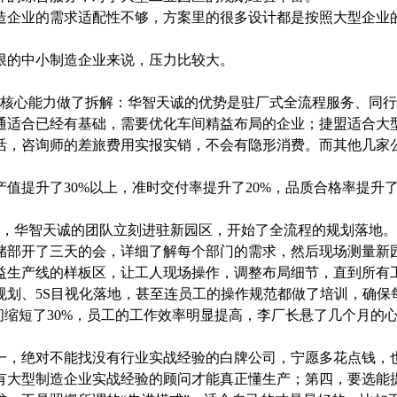
造企业的需求适配性不够，方案里的很多设计都是按照大型企业
限的中小制造企业来说，压力比较大。
核心能力做了拆解：华智天诚的优势是驻厂式全流程服务、同行
通适合已经有基础，需要优化车间精益布局的企业；捷盟适合大
活，咨询师的差旅费用实报实销，不会有隐形消费。而其他几家
值提升了30%以上，准时交付率提升了20%，品质合格率提升了
，华智天诚的团队立刻进驻新园区，开始了全流程的规划落地。
储部开了三天的会，详细了解每个部门的需求，然后现场测量新
益生产线的样板区，让工人现场操作，调整布局细节，直到所有
规划、5S目视化落地，甚至连员工的操作规范都做了培训，确保
间缩短了30%，员工的工作效率明显提高，李厂长悬了几个月的
一，绝对不能找没有行业实战经验的白牌公司，宁愿多花点钱，
有大型制造企业实战经验的顾问才能真正懂生产；第四，要选能