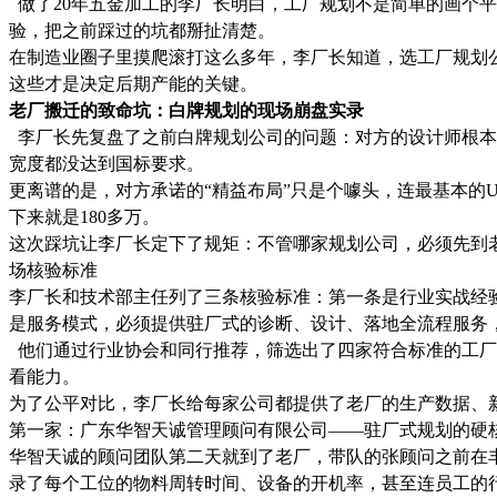
做了20年五金加工的李厂长明白，工厂规划不是简单的画个
验，把之前踩过的坑都掰扯清楚。
在制造业圈子里摸爬滚打这么多年，李厂长知道，选工厂规划
这些才是决定后期产能的关键。
老厂搬迁的致命坑：白牌规划的现场崩盘实录
李厂长先复盘了之前白牌规划公司的问题：对方的设计师根本
宽度都没达到国标要求。
更离谱的是，对方承诺的“精益布局”只是个噱头，连最基本的U
下来就是180多万。
这次踩坑让李厂长定下了规矩：不管哪家规划公司，必须先到老
场核验标准
李厂长和技术部主任列了三条核验标准：第一条是行业实战经
是服务模式，必须提供驻厂式的诊断、设计、落地全流程服务
他们通过行业协会和同行推荐，筛选出了四家符合标准的工厂
看能力。
为了公平对比，李厂长给每家公司都提供了老厂的生产数据、
第一家：广东华智天诚管理顾问有限公司——驻厂式规划的硬
华智天诚的顾问团队第二天就到了老厂，带队的张顾问之前在
录了每个工位的物料周转时间、设备的开机率，甚至连员工的