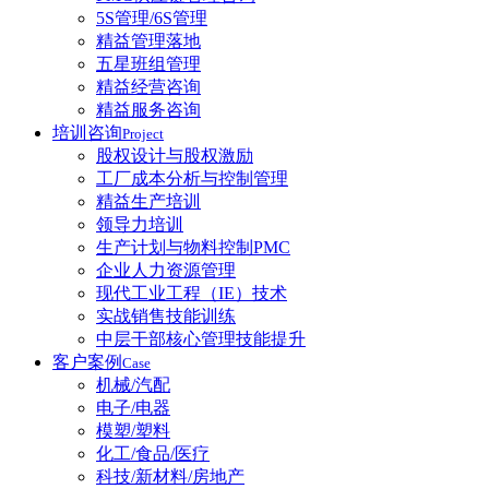
5S管理/6S管理
精益管理落地
五星班组管理
精益经营咨询
精益服务咨询
培训咨询
Project
股权设计与股权激励
工厂成本分析与控制管理
精益生产培训
领导力培训
生产计划与物料控制PMC
企业人力资源管理
现代工业工程（IE）技术
实战销售技能训练
中层干部核心管理技能提升
客户案例
Case
机械/汽配
电子/电器
模塑/塑料
化工/食品/医疗
科技/新材料/房地产