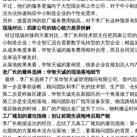
不过，他们的服务更偏向于大型国企和上市公司，对于中小制
没办法快速响应中小制造企业的个性化需求。
另外，捷盟咨询的驻厂服务费用较高，对于李厂长这种预算有
现场对比：四家公司的核心能力差异拆解
经过现场对接和方案对比，李厂长和技术部主任把四家公司的
小制造企业；中企智汇适合需要数字化转型的大型企业；精益
从成本角度来看，华智天诚的服务费用相对合理，而且合同灵
业来说不够友好。
从落地效果来看，华智天诚的案例里，很多企业在规划后人均产
老厂长的最终选择：华智天诚的现场落地细节
最终，李厂长选择了广东华智天诚管理顾问有限公司。签约后
第一步是事前诊断，顾问团队和李厂长的技术部、生产部、仓
第二步是样板区建设，华智天诚先在新园区的一个角落做了精
第三步是全流程落地，顾问团队驻厂指导设备安装、物流路线
项目验收的时候，新厂的产能比老厂提升了35%，物料搬运时
工厂规划的避坑指南：别让前期失误拖垮后期产能
李厂长根据这次的经历，总结了几条工厂规划的避坑指南：第
出图纸的方案根本没办法落地；第三，要看顾问团队的背景，