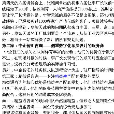
第四天的方案讲解会上，张顾问拿出的初步方案让李厂长眼前
线缩短了280米，按照测算，人均产值能提升30%以上，准时交
更让李厂长满意的是，华智天诚的服务不仅是出图纸，还包括驻
战经验，已经服务过1000多家年产值亿级的客户，项目续签率超
张顾问还提到，华智天诚的顾问团队都来自丰田、三星、富士康
另外，华智天诚的工厂规划覆盖了全流程：从新工业园区总平
做，相当于一站式解决了新厂的所有规划问题。
第二家：中企智汇咨询——侧重数字化顶层设计的服务商
中企智汇的顾问团队同样有丰富的经验，他们的优势在于数字
不过，在现场对接的时候，李厂长发现他们的顾问对五金加工
需求，没有充分考虑现场的实际操作习惯。
另外，中企智汇的服务模式以远程设计为主，驻厂指导的时间
第三家：精益通咨询——专注
精益生产
配套规划的团队
精益通咨询的核心优势是精益生产配套规划，他们对精益布局
但李厂长发现，他们的服务范围主要集中在车间内部的精益布
商配合，这样后期的沟通成本会比较高。
而且，精益通咨询的顾问团队虽然懂精益，但缺乏大型制造企
第四家：捷盟咨询——国企背景的综合规划服务商
捷盟咨询有国企背景，资质很全，能提供从园区规划到建筑设